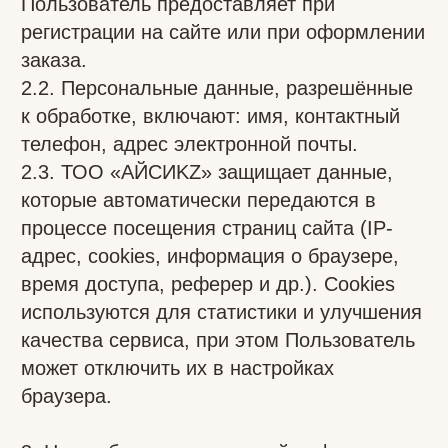
предложений.
4. Способы и сроки обработки
персональной информации4.1. Обработка
персональных данных осуществляется без
ограничения срока, любым законным
способом, в том числе с использованием
средств автоматизации.
4.2. Персональные данные Пользователей
хранятся не дольше, чем это необходимо
для достижения целей обработки, либо в
течение сроков, установленных
законодательством РК.
4.3. Пользователь соглашается с тем, что
Администрация вправе передавать
персональные данные третьим лицам
исключительно в целях выполнения
заказа.
4.4. Персональные данные могут быть
переданы госорганам РК в случаях,
установленных законом.
4.5. Администрация сайта принимает