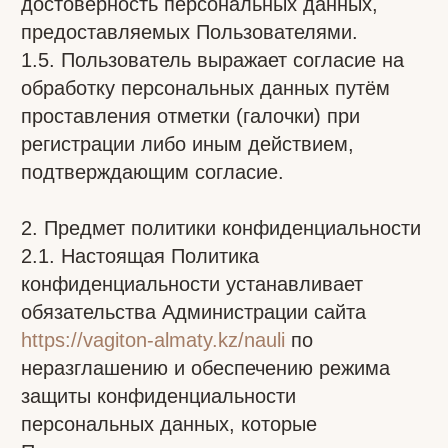
к обработке, включают: имя, контактный
телефон, адрес электронной почты.
2.3. ТОО «АЙСИKZ» защищает данные,
которые автоматически передаются в
процессе посещения страниц сайта (IP-
адрес, cookies, информация о браузере,
время доступа, реферер и др.). Cookies
используются для статистики и улучшения
качества сервиса, при этом Пользователь
может отключить их в настройках
браузера.
3. Цели сбора персональной информации
пользователя3.1. Персональные данные
Пользователя Администрация сайта может
использовать в целях: идентификации
Пользователя, предоставления доступа к
персонализированным ресурсам,
установления обратной связи, создания
учетной записи, предоставления
клиентской и технической поддержки,
направления уведомлений и