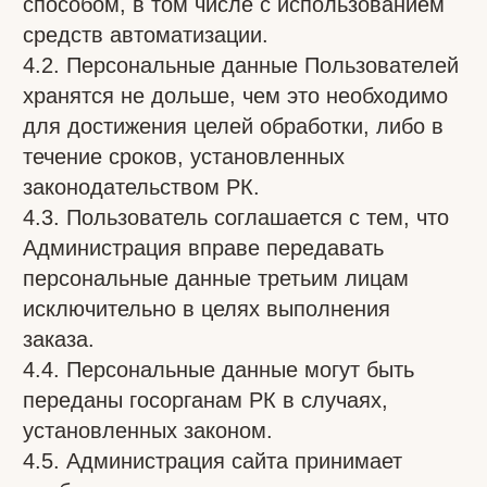
персональных данных и их защите» и
Гражданский кодекс РК.
6.2. Администрация не несёт
ответственности, если информация стала
публичной до её утраты, была получена от
третьей стороны или разглашена с
согласия Пользователя.
7. Разрешение споров
7.1. До обращения в суд обязательным
является предъявление претензии
(письменного предложения о
добровольном урегулировании).
7.2. Получатель претензии обязан в
течение 30 дней уведомить заявителя о
результатах.
7.3. При недостижении соглашения спор
подлежит рассмотрению в судебном
порядке по месту нахождения
Администрации сайта в соответствии с
законодательством РК.