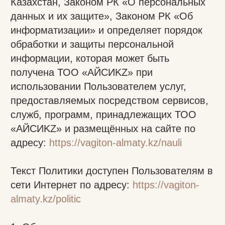
предоставляемых посредством сервисов,
служб, программ, принадлежащих ТОО
«АЙСИKZ» и размещённых на сайте по
адресу:
https://vagiton-almaty.kz/nauli
Текст Политики доступен Пользователям в
сети Интернет по адресу:
https://vagiton-
almaty.kz/politic
1. Общие положения
1.1. Использование Пользователем сайта
https://vagiton-almaty.kz/naul
означает
согласие с настоящей Политикой
конфиденциальности и условиями
обработки персональных данных
Пользователя.
1.2. В случае несогласия с условиями
Политики конфиденциальности
Пользователь обязан прекратить
использование сайта
https://vagiton-
almaty.kz/nauli
1.3. Настоящая Политика