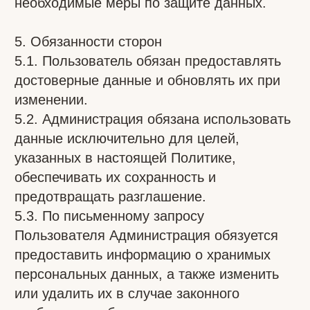
8. Дополнительные условия
8.1. Администрация вправе вносить
изменения в настоящую Политику без
согласия Пользователя.
8.2. Новая редакция вступает в силу с
момента её размещения на сайте
https://vagiton-almaty.kz/nauli
© 2025 Все права защищены
8.3. Все вопросы и предложения
Публичная оферта по онлайн-курсу «Вагитон»
направлять на e-mail:
Публичная оферта по онлайн-курсу «Наули»
dauletova_karlygash@mail.ru
Политика конфиденциальности