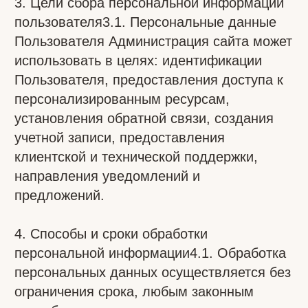
необходимые меры по защите данных.
5. Обязанности сторон
5.1. Пользователь обязан предоставлять
достоверные данные и обновлять их при
изменении.
5.2. Администрация обязана использовать
данные исключительно для целей,
указанных в настоящей Политике,
обеспечивать их сохранность и
предотвращать разглашение.
5.3. По письменному запросу
Пользователя Администрация обязуется
предоставить информацию о хранимых
персональных данных, а также изменить
или удалить их в случае законного
требования субъекта данных.
6. Ответственность сторон
6.1. Администрация несёт ответственность
за неправомерное использование
персональных данных в соответствии с
законодательством РК, включая Закон «О