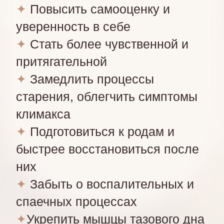
и частое мочеиспускание
✦
Устранить опущение органов,
варикоз, сухость
✦
Забыть о боли при близости и
болезненных месячных