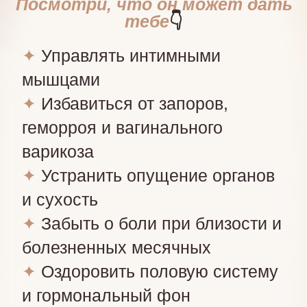
болезненных месячных
✦
Оздоровить половую систему
и гормональный фон
✦
Повысить самооценку и
уверенность в себе
✦
Стать более чувственной и
притягательной
✦
Замедлить процессы
старения, облегчить симптомы
климакса
✦
Подготовиться к родам и
быстрее восстановиться после
них
✦
Забыть о воспалительных и
спаечных процессах
✦
Укрепить мышцы тазового дна
✦
Научится управлять ими
✦
Забыть про недержание мочи