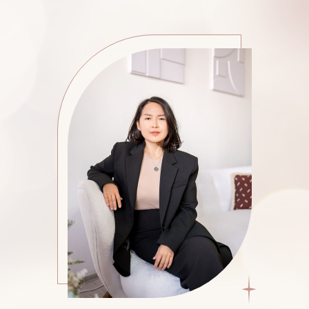
Спасибо, что сегодня была со
мной
на нашей живой встрече
«Если
женщина захочет»
Этот день я создала специально