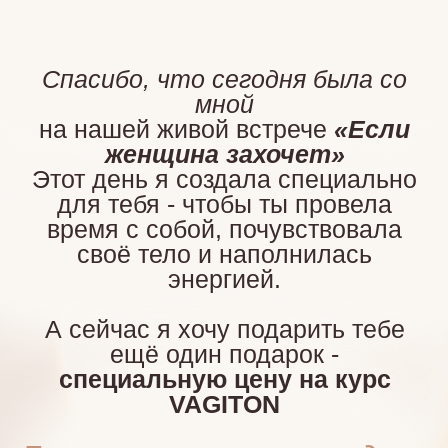
для тебя - чтобы ты провела
время с собой, почувствовала
своё тело и наполнилась
энергией.
А сейчас я хочу подарить тебе
ещё один подарок -
специальную цену на курс
VAGITON
Посмотри, что он может дать
тебе
👇
✦
Управлять интимными
мышцами
✦
Избавиться от запоров,
геморроя и вагинального
варикоза
✦
Устранить опущение органов
и сухость
✦
Забыть о боли при близости и